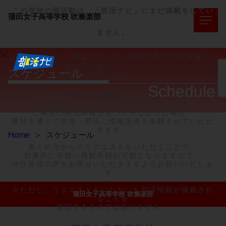
この学校の部活動は、「部活ナビ」にまだ掲載をしてい
蒲田女子高等学校
吹奏楽部
ません。
「部活ナビ」は、部活が見つかる情報メ
ディアです。
スケジュール
TOPページへ>>
Schedule
部活ナビに掲載されていない

部活動情報のリクエストをお受けいたします。

ご希望の部活情報が見つからなかった場合、

弊社を通じて学校・部活に情報提供を依頼させていただ
きます。

Home
＞
スケジュール
多くの方からのリクエストをいただくことで、

効果的に学校へ掲載依頼が可能となりますので、

ぜひ皆様の声をお寄せいただきますようお願いいたしま
す。

※ただし、リクエストをいただいた部活情報が掲載され
蒲田女子高等学校 吹奏楽部
ることを

保証するものではありません。