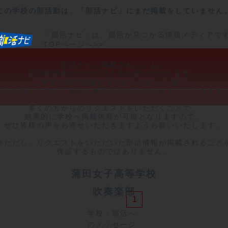
この学校の部活動は、「部活ナビ」にまだ掲載をしていません
「部活ナビ」は、部活が見つかる情報メディアで
TOPページへ>>
部活ナビに掲載されていない

部活動情報のリクエストをお受けいたします。

ご希望の部活情報が見つからなかった場合、

弊社を通じて学校・部活に情報提供を依頼させていただきます。
多くの方からのリクエストをいただくことで、

効果的に学校へ掲載依頼が可能となりますので、

ぜひ皆様の声をお寄せいただきますようお願いいたします。

※ただし、リクエストをいただいた部活情報が掲載されることを
保証するものではありません。
蒲田女子高等学校
吹奏楽部
1
学校・部活へ
のメッセージ