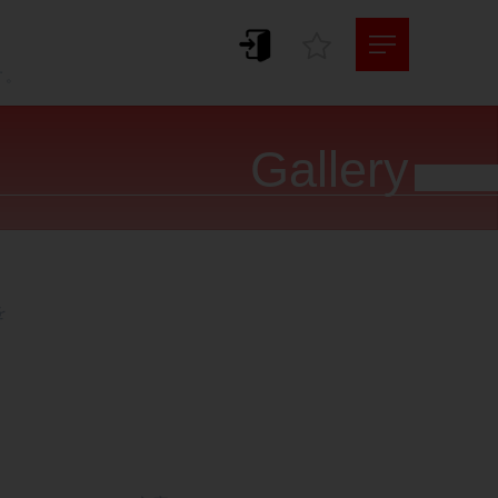
。
す。
Gallery



