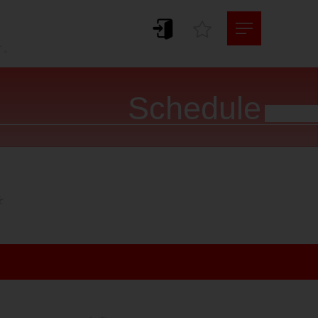
。
す。
Schedule



