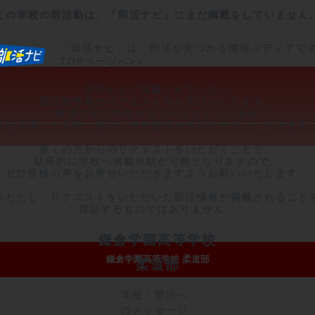
この学校の部活動は、「部活ナビ」にまだ掲載をしていません
「部活ナビ」は、部活が見つかる情報メディアで
TOPページへ>>
部活ナビに掲載されていない

部活動情報のリクエストをお受けいたします。

ご希望の部活情報が見つからなかった場合、

弊社を通じて学校・部活に情報提供を依頼させていただきます。
多くの方からのリクエストをいただくことで、

効果的に学校へ掲載依頼が可能となりますので、

ぜひ皆様の声をお寄せいただきますようお願いいたします。

※ただし、リクエストをいただいた部活情報が掲載されることを
保証するものではありません。
鎌倉学園高等学校
鎌倉学園高等学校 柔道部
柔道部
学校・部活へ
のメッセージ