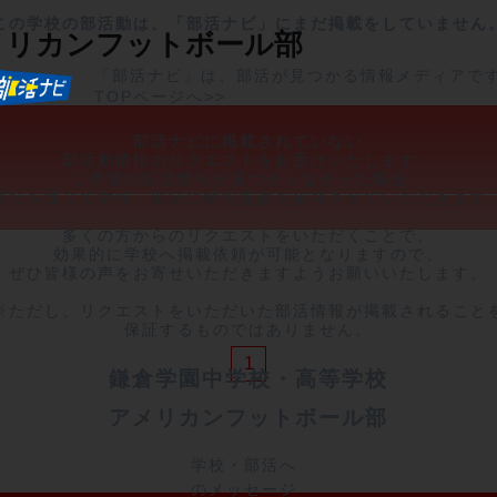
この学校の部活動は、「部活ナビ」にまだ掲載をしていません
メリカンフットボール部
「部活ナビ」は、部活が見つかる情報メディアで
TOPページへ>>
部活ナビに掲載されていない

部活動情報のリクエストをお受けいたします。

ご希望の部活情報が見つからなかった場合、

弊社を通じて学校・部活に情報提供を依頼させていただきます。
多くの方からのリクエストをいただくことで、

効果的に学校へ掲載依頼が可能となりますので、

ぜひ皆様の声をお寄せいただきますようお願いいたします。

※ただし、リクエストをいただいた部活情報が掲載されることを
保証するものではありません。
1
鎌倉学園中学校・高等学校
アメリカンフットボール部
学校・部活へ
のメッセージ