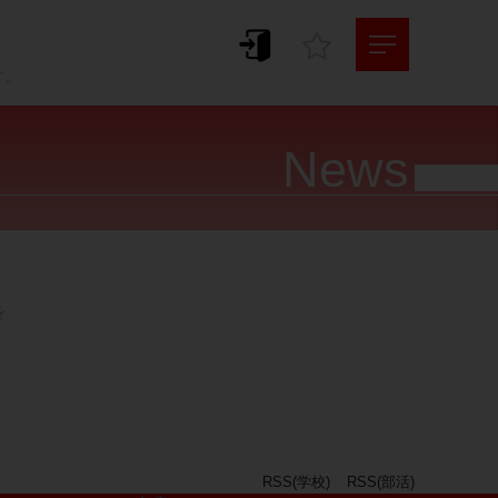
。
す。
News




RSS(学校)
RSS(部活)