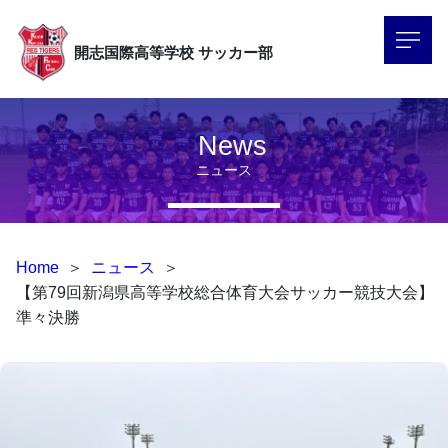
開志国際高等学校
サッカー部
News
ニュース
Home
＞
ニュース
＞
【第79回新潟県高等学校総合体育大会サッカー競技大会】
準々決勝