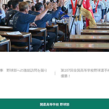
事 野球部への激励訪問を賜り
第107回全国高等学校野球選
｜
優勝！
開星高等学校 野球部