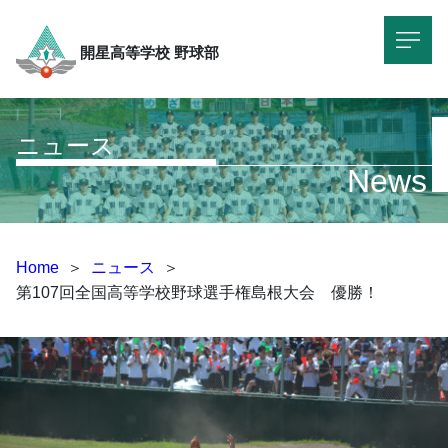
開星高等学校
野球部
ニュース
News
Home
＞
ニュース
＞
第107回全国高等学校野球選手権島根大会 優勝！