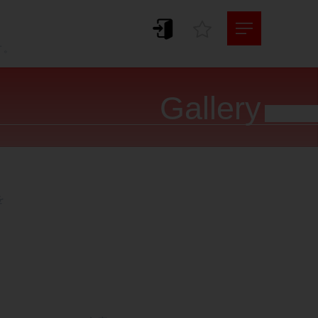
。
す。
Gallery



