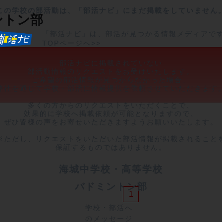
この学校の部活動は、「部活ナビ」にまだ掲載をしていません
ントン部
「部活ナビ」は、部活が見つかる情報メディアで
TOPページへ>>
部活ナビに掲載されていない

部活動情報のリクエストをお受けいたします。

ご希望の部活情報が見つからなかった場合、

弊社を通じて学校・部活に情報提供を依頼させていただきます。
多くの方からのリクエストをいただくことで、

効果的に学校へ掲載依頼が可能となりますので、

ぜひ皆様の声をお寄せいただきますようお願いいたします。

※ただし、リクエストをいただいた部活情報が掲載されることを
保証するものではありません。
海城中学校・高等学校
バドミントン部
1
学校・部活へ
のメッセージ