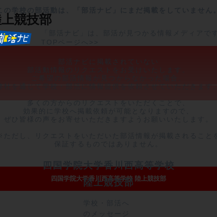
この学校の部活動は、「部活ナビ」にまだ掲載をしていません
陸上競技部
「部活ナビ」は、部活が見つかる情報メディアで
TOPページへ>>
部活ナビに掲載されていない

部活動情報のリクエストをお受けいたします。

ご希望の部活情報が見つからなかった場合、

弊社を通じて学校・部活に情報提供を依頼させていただきます。
多くの方からのリクエストをいただくことで、

効果的に学校へ掲載依頼が可能となりますので、

ぜひ皆様の声をお寄せいただきますようお願いいたします。

※ただし、リクエストをいただいた部活情報が掲載されることを
保証するものではありません。
四国学院大学香川西高等学校
四国学院大学香川西高等学校 陸上競技部
陸上競技部
学校・部活へ
のメッセージ