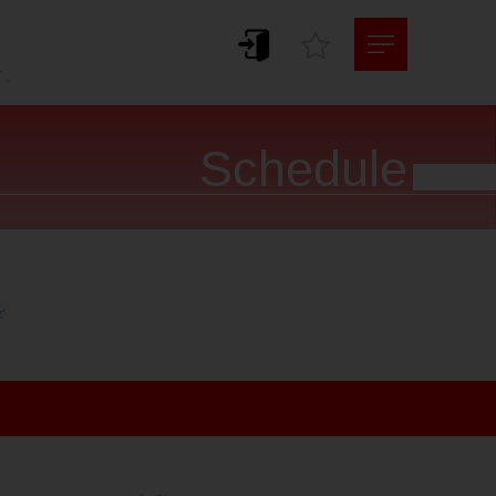
。
す。
Schedule



