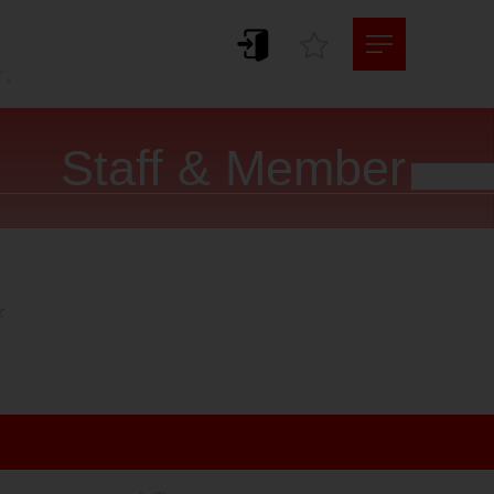
。
す。
Staff & Member



