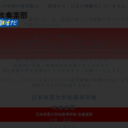
この学校の部活動は、「部活ナビ」にまだ掲載をしていません
吹奏楽部
「部活ナビ」は、部活が見つかる情報メディアで
TOPページへ>>
部活ナビに掲載されていない

部活動情報のリクエストをお受けいたします。

ご希望の部活情報が見つからなかった場合、

弊社を通じて学校・部活に情報提供を依頼させていただきます。
多くの方からのリクエストをいただくことで、

効果的に学校へ掲載依頼が可能となりますので、

ぜひ皆様の声をお寄せいただきますようお願いいたします。

※ただし、リクエストをいただいた部活情報が掲載されることを
保証するものではありません。
日本体育大学柏高等学校
吹奏楽部
日本体育大学柏高等学校 吹奏楽部
学校・部活へ
のメッセージ