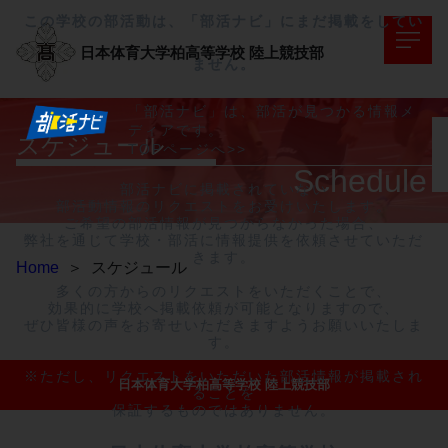
この学校の部活動は、「部活ナビ」にまだ掲載をしてい
日本体育大学柏高等学校
陸上競技部
ません。
「部活ナビ」は、部活が見つかる情報メ
ディアです。
スケジュール
TOPページへ>>
Schedule
部活ナビに掲載されていない

部活動情報のリクエストをお受けいたします。

ご希望の部活情報が見つからなかった場合、

弊社を通じて学校・部活に情報提供を依頼させていただ
きます。

Home
＞
スケジュール
多くの方からのリクエストをいただくことで、

効果的に学校へ掲載依頼が可能となりますので、

ぜひ皆様の声をお寄せいただきますようお願いいたしま
す。

※ただし、リクエストをいただいた部活情報が掲載され
日本体育大学柏高等学校 陸上競技部
ることを

保証するものではありません。