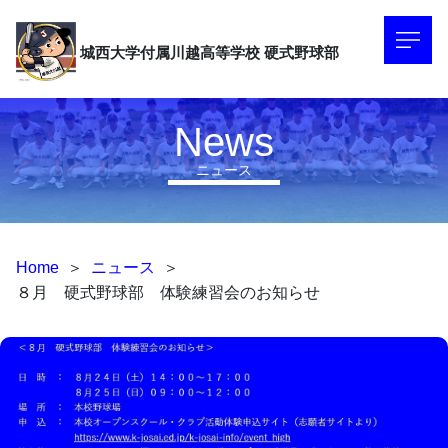
城西大学付属川越高等学校
硬式野球部
News
ニュース
Home
＞
ニュース
＞
８月 硬式野球部 体験練習会のお知らせ