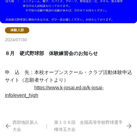
2024/07/30
８月　硬式野球部　体験練習会のお知らせ
申　込　先：本校オープンスクール・クラブ活動体験申込
サイト（志願者サイトより）
https://www.k-josai.ed.jp/k-josai-
info/event_high
西部地区新人
第１０６回 全国高等学校野球選手
｜
大会
権埼玉大会