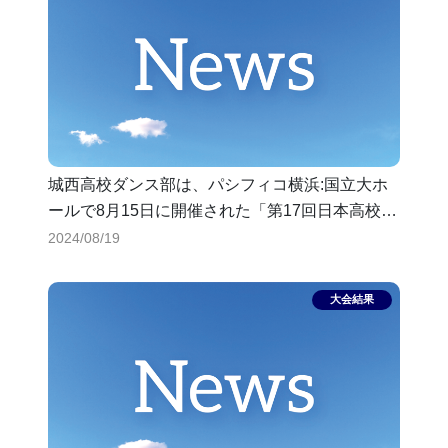
城西高校ダンス部は、パシフィコ横浜:国立大ホ
ールで8月15日に開催された「第17回日本高校ダ
ンス部選手権」の全国大会（スモールクラス・
2024/08/19
12名以下）に3年連続で出場しました。予選/準優
勝