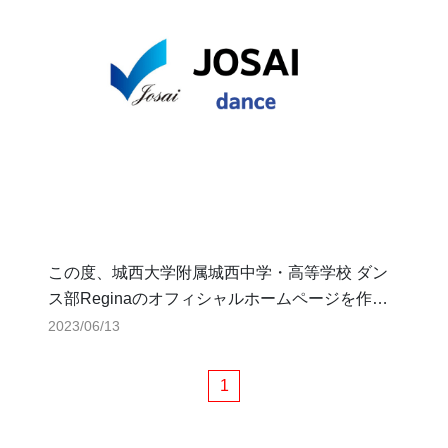
この度、城西大学附属城西中学・高等学校 ダン
ス部Reginaのオフィシャルホームページを作成
しました。
2023/06/13
大会結果や活動報告などを随時掲載していきま
す。
1
よろしくお願いします