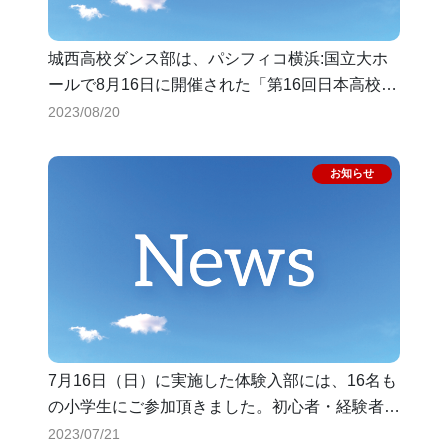
城西高校ダンス部は、パシフィコ横浜:国立大ホ
ールで8月16日に開催された「第16回日本高校ダ
ンス部選手権」の全国大会（スモールクラス・
2023/08/20
12名以下）に2年連続で出場しました。結果は全
国17/50位。
7月16日（日）に実施した体験入部には、16名も
の小学生にご参加頂きました。初心者・経験者と
２つのグループに分けて、約50分間のダンス体
2023/07/21