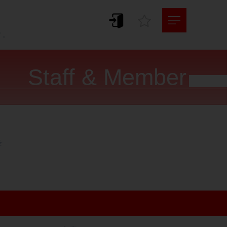
。
す。
Staff & Member



