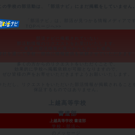
この学校の部活動は、「部活ナビ」にまだ掲載をしていません
「部活ナビ」は、部活が見つかる情報メディアで
TOPページへ>>
部活ナビに掲載されていない

部活動情報のリクエストをお受けいたします。

ご希望の部活情報が見つからなかった場合、

弊社を通じて学校・部活に情報提供を依頼させていただきます。
多くの方からのリクエストをいただくことで、

効果的に学校へ掲載依頼が可能となりますので、

ぜひ皆様の声をお寄せいただきますようお願いいたします。

※ただし、リクエストをいただいた部活情報が掲載されることを
保証するものではありません。
上越高等学校
書道部
上越高等学校 書道部
学校・部活へ
のメッセージ