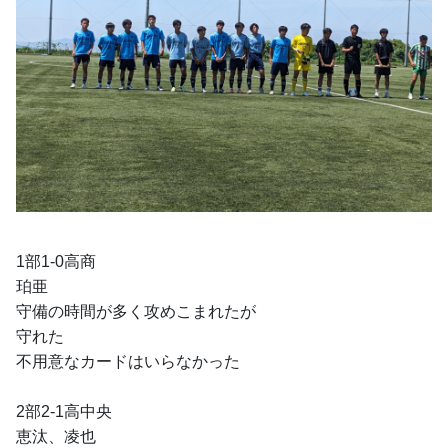
1部1-0高商
珀亜
守備の時間が多く攻めこまれたが
守れた
不用意なカードはいらなかった
2部2-1高中央
恵汰、凌也