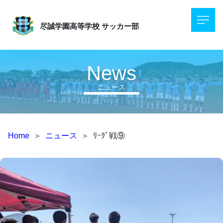
尽誠学園高等学校
サッカー部
News
ニュース
Home
＞
ニュース
＞
ﾘｰｸﾞ戦⑨