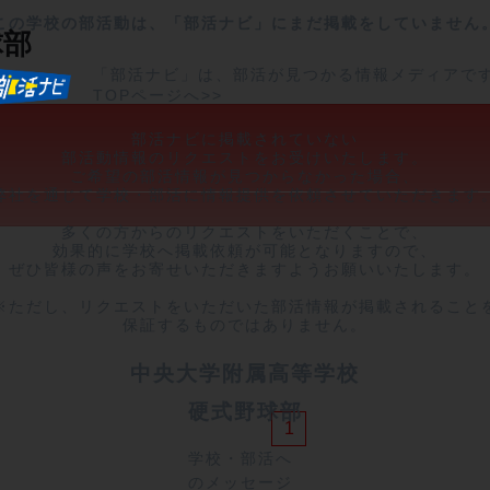
この学校の部活動は、「部活ナビ」にまだ掲載をしていません
球部
「部活ナビ」は、部活が見つかる情報メディアで
TOPページへ>>
部活ナビに掲載されていない

部活動情報のリクエストをお受けいたします。

ご希望の部活情報が見つからなかった場合、

弊社を通じて学校・部活に情報提供を依頼させていただきます。
多くの方からのリクエストをいただくことで、

効果的に学校へ掲載依頼が可能となりますので、

ぜひ皆様の声をお寄せいただきますようお願いいたします。

※ただし、リクエストをいただいた部活情報が掲載されることを
保証するものではありません。
中央大学附属高等学校
硬式野球部
1
学校・部活へ
のメッセージ