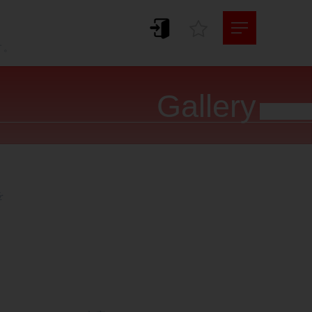
。
す。
Gallery



