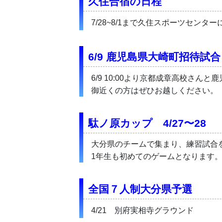
久住合宿の日程
7/28~8/1まで久住スポーツセンタ
6/9 鹿児島県大崎町招待試合
6/9 10:00より京都成章高校さ
御近くの方はぜひお越しください。
駄ノ原カップ　4/27〜28
大分県のチームで集まり、練習試合
1年生も初めてのゲームとなります
全国７人制大分県予選
4/21　別府実相寺グラウンド