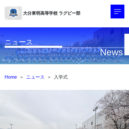
大分東明高等学校
ラグビー部
ニュース
News
Home
＞
ニュース
＞
入学式