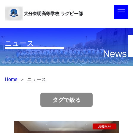
大分東明高等学校
ラグビー部
ニュース
News
Home
＞
ニュース
タグで絞る