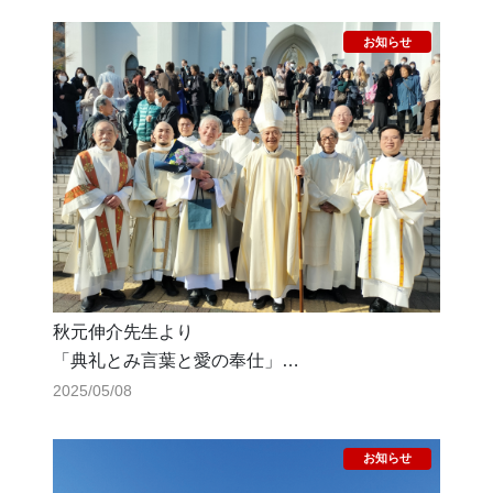
秋元伸介先生より
「典礼とみ言葉と愛の奉仕」
～名古屋教区終身助祭に叙階されて～
2025/05/08