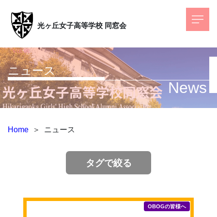
光ヶ丘女子高等学校
同窓会
ニュース
News
Home
＞
ニュース
タグで絞る