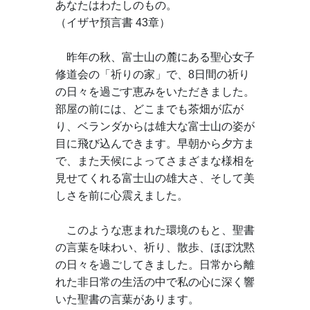
あなたはわたしのもの。
（イザヤ預言書 43章）
　昨年の秋、富士山の麓にある聖心女子
修道会の「祈りの家」で、8日間の祈り
の日々を過ごす恵みをいただきました。
部屋の前には、どこまでも茶畑が広が
り、ベランダからは雄大な富士山の姿が
目に飛び込んできます。早朝から夕方ま
で、また天候によってさまざまな様相を
見せてくれる富士山の雄大さ、そして美
しさを前に心震えました。
　このような恵まれた環境のもと、聖書
の言葉を味わい、祈り、散歩、ほぼ沈黙
の日々を過ごしてきました。日常から離
れた非日常の生活の中で私の心に深く響
いた聖書の言葉があります。