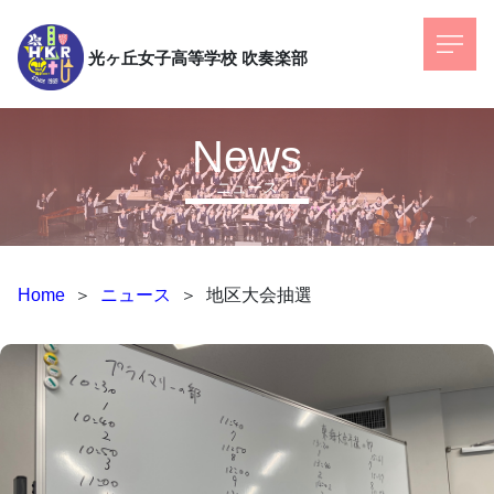
光ヶ丘女子高等学校
吹奏楽部
News
ニュース
Home
＞
ニュース
＞
地区大会抽選