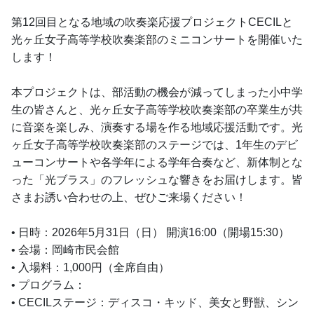
第12回目となる地域の吹奏楽応援プロジェクトCECILと
光ヶ丘女子高等学校吹奏楽部のミニコンサートを開催いた
します！
本プロジェクトは、部活動の機会が減ってしまった小中学
生の皆さんと、光ヶ丘女子高等学校吹奏楽部の卒業生が共
に音楽を楽しみ、演奏する場を作る地域応援活動です。光
ヶ丘女子高等学校吹奏楽部のステージでは、1年生のデビ
ューコンサートや各学年による学年合奏など、新体制とな
った「光ブラス」のフレッシュな響きをお届けします。皆
さまお誘い合わせの上、ぜひご来場ください！
• 日時：2026年5月31日（日） 開演16:00（開場15:30）
• 会場：岡崎市民会館
• 入場料：1,000円（全席自由）
• プログラム：
• CECILステージ：ディスコ・キッド、美女と野獣、シン