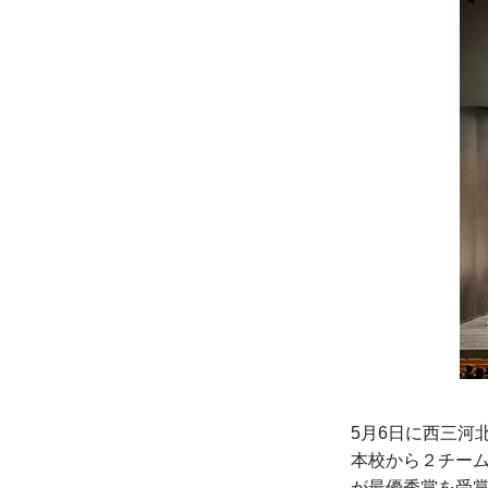
5月6日に西三河
本校から２チー
が最優秀賞を受