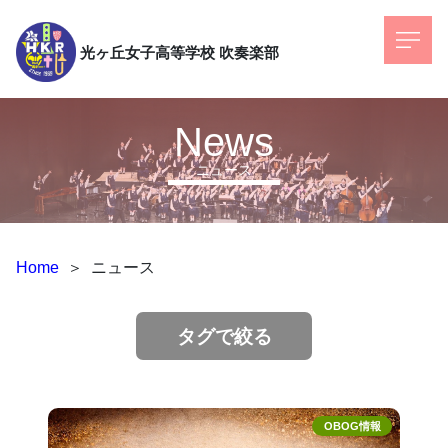
光ヶ丘女子高等学校
吹奏楽部
News
ニュース
Home
＞
ニュース
タグで絞る