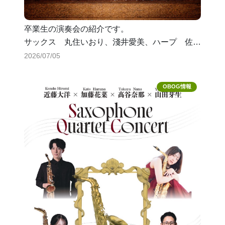
卒業生の演奏会の紹介です。
サックス 丸住いおり、淺井愛美、ハープ 佐々
木遙香さんの演奏会です。
2026/07/05