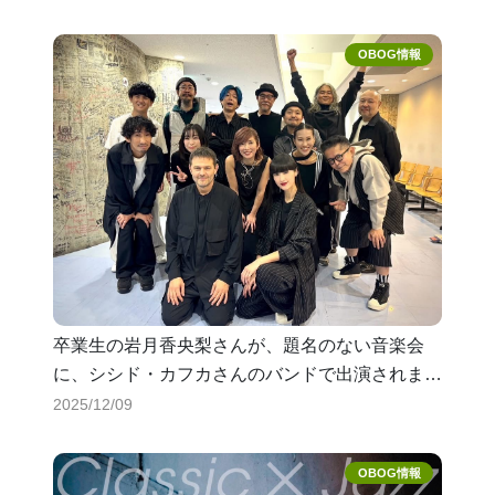
卒業生の岩月香央梨さんが、題名のない音楽会
に、シシド・カフカさんのバンドで出演されま
す。
2025/12/09