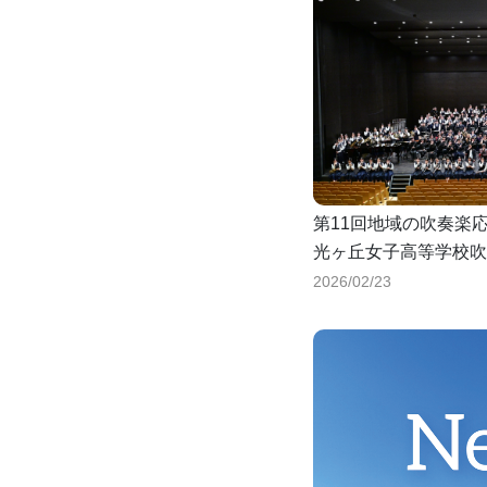
第11回地域の吹奏楽
光ヶ丘女子高等学校吹
ご来場ありがとうござ
2026/02/23