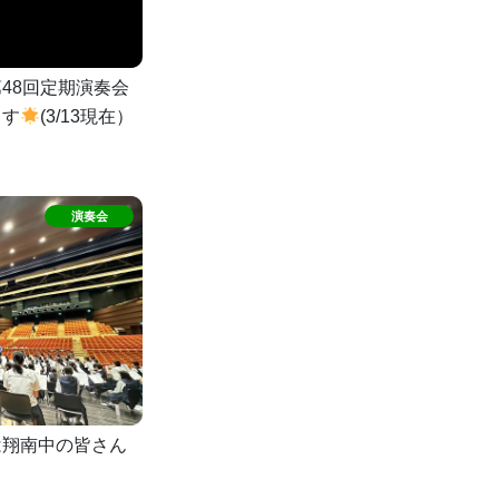
48回定期演奏会
ます
(3/13現在）
は翔南中の皆さん