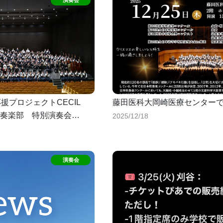
応援プロジェクトCECIL
藤田医科大岡崎医療センター
奏楽部 特別演奏会
2025/12/18
いました！