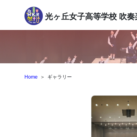
光ヶ丘女子高等学校
吹奏
Home
＞
ギャラリー