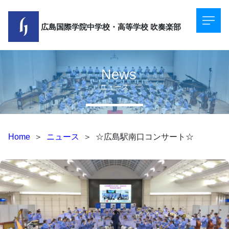
広島国際学院中学校・高等学校
吹奏楽部
News
ニュース
Home
＞
ニュース
＞
☆広島駅南口コンサート☆