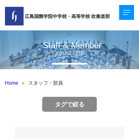
広島国際学院中学校・高等学校
吹奏楽部
Staff & Member
スタッフ・部員
Home
＞
スタッフ・部員
タグで絞る