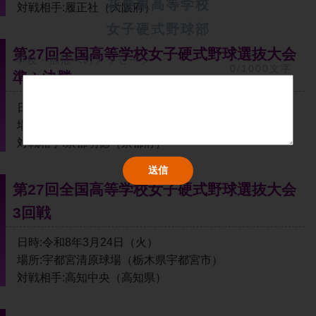
花巻東高等学校
対戦相手:履正社（大阪府）
女子硬式野球部
第27回全国高等学校女子硬式野球選抜大会
学校・部活へのメッセージ
0/1000文字
準々決勝
日時:令和8年3月27日（金）8:30〜
場所:宇都宮清原球場（栃木県宇都宮市）
対戦相手:京都明徳（京都府）
第27回全国高等学校女子硬式野球選抜大会
3回戦
日時:令和8年3月24日（火）
場所:宇都宮清原球場（栃木県宇都宮市）
対戦相手:高知中央（高知県）