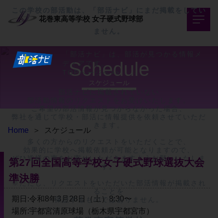
この学校の部活動は、「部活ナビ」にまだ掲載をしてい
花巻東高等学校
女子硬式野球部
ません。
「部活ナビ」は、部活が見つかる情報メ
Schedule
ディアです。
TOPページへ>>
スケジュール
部活ナビに掲載されていない

部活動情報のリクエストをお受けいたします。

ご希望の部活情報が見つからなかった場合、

弊社を通じて学校・部活に情報提供を依頼させていただ
きます。

Home
＞
スケジュール
多くの方からのリクエストをいただくことで、

効果的に学校へ掲載依頼が可能となりますので、

ぜひ皆様の声をお寄せいただきますようお願いいたしま
第27回全国高等学校女子硬式野球選抜大会
す。

準決勝
※ただし、リクエストをいただいた部活情報が掲載され
ることを

期日:令和8年3月28日（土）8:30〜
保証するものではありません。
場所:宇都宮清原球場（栃木県宇都宮市）