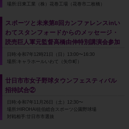
場所:日東工業（株）花巻工場（花巻市二枚橋）
スポーツと未来第8回カンファレンスinい
わてスタンフォードからのメッセージ・
読売巨人軍元監督高橋由伸特別講演会参加
日時:令和7年12時21日（日）13:00〜16:30
場所:キャラホールいわて（矢巾町）
廿日市市女子野球タウンフェスティバル
招待試合②
日時:令和7年11月26日（土）12:30〜
場所:HIROHAI佐伯総合スポーツ公園野球場
対戦相手:廿日市市選抜