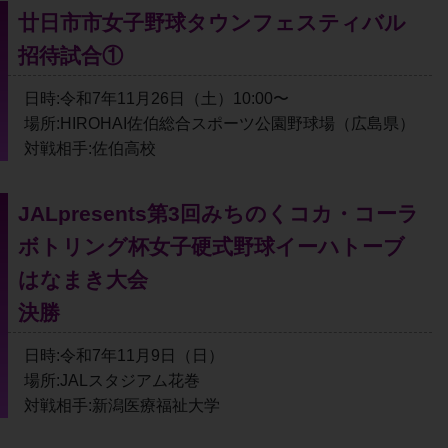
廿日市市女子野球タウンフェスティバル
招待試合①
日時:令和7年11月26日（土）10:00〜
場所:HIROHAI佐伯総合スポーツ公園野球場（広島県）
対戦相手:佐伯高校
JALpresents第3回みちのくコカ・コーラ
ボトリング杯女子硬式野球イーハトーブ
はなまき大会
決勝
日時:令和7年11月9日（日）
場所:JALスタジアム花巻
対戦相手:新潟医療福祉大学