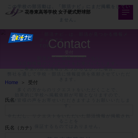
この学校の部活動は、「部活ナビ」にまだ掲載をしてい
花巻東高等学校
女子硬式野球部
ません。
「部活ナビ」は、部活が見つかる情報メ
Contact
ディアです。
TOPページへ>>
受付
部活ナビに掲載されていない

部活動情報のリクエストをお受けいたします。

ご希望の部活情報が見つからなかった場合、

弊社を通じて学校・部活に情報提供を依頼させていただ
きます。

Home
＞
受付
多くの方からのリクエストをいただくことで、

効果的に学校へ掲載依頼が可能となりますので、

氏名
ぜひ皆様の声をお寄せいただきますようお願いいたしま
す。

※ただし、リクエストをいただいた部活情報が掲載され
ることを

保証するものではありません。
氏名（カナ）