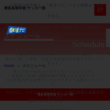
この学校の部活動は、「部活ナビ」にまだ掲載をしてい
博多高等学校
サッカー部
ません。
「部活ナビ」は、部活が見つかる情報メ
ディアです。
スケジュール
TOPページへ>>
Schedule
部活ナビに掲載されていない

部活動情報のリクエストをお受けいたします。

ご希望の部活情報が見つからなかった場合、

弊社を通じて学校・部活に情報提供を依頼させていただ
きます。

Home
＞
スケジュール
多くの方からのリクエストをいただくことで、

効果的に学校へ掲載依頼が可能となりますので、

ぜひ皆様の声をお寄せいただきますようお願いいたしま
す。

※ただし、リクエストをいただいた部活情報が掲載され
博多高等学校 サッカー部
ることを

保証するものではありません。