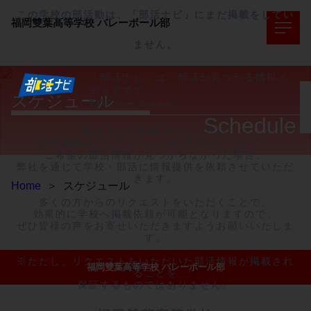
この学校の部活動は、「部活ナビ」にまだ掲載をしてい
福岡雙葉高等学校
バレーボール部
ません。
「部活ナビ」は、部活が見つかる情報メ
ディアです。
スケジュール
TOPページへ>>
Schedule
部活ナビに掲載されていない

部活動情報のリクエストをお受けいたします。

ご希望の部活情報が見つからなかった場合、

弊社を通じて学校・部活に情報提供を依頼させていただ
きます。

Home
＞
スケジュール
多くの方からのリクエストをいただくことで、

効果的に学校へ掲載依頼が可能となりますので、

ぜひ皆様の声をお寄せいただきますようお願いいたしま
す。

※ただし、リクエストをいただいた部活情報が掲載され
福岡雙葉高等学校 バレーボール部
ることを

保証するものではありません。