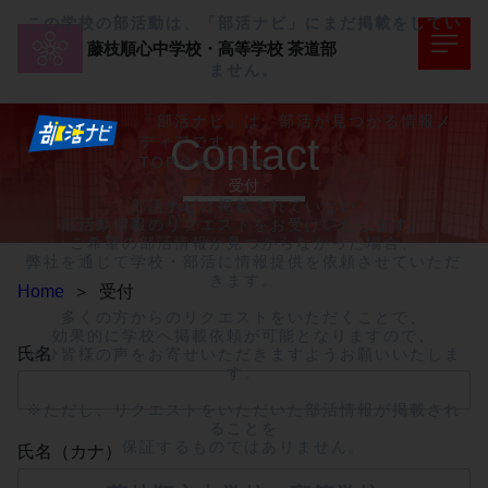
この学校の部活動は、「部活ナビ」にまだ掲載をしてい
藤枝順心中学校・高等学校
茶道部
ません。
「部活ナビ」は、部活が見つかる情報メ
Contact
ディアです。
TOPページへ>>
受付
部活ナビに掲載されていない

部活動情報のリクエストをお受けいたします。

ご希望の部活情報が見つからなかった場合、

弊社を通じて学校・部活に情報提供を依頼させていただ
きます。

Home
＞
受付
多くの方からのリクエストをいただくことで、

効果的に学校へ掲載依頼が可能となりますので、

氏名
ぜひ皆様の声をお寄せいただきますようお願いいたしま
す。

※ただし、リクエストをいただいた部活情報が掲載され
ることを

保証するものではありません。
氏名（カナ）