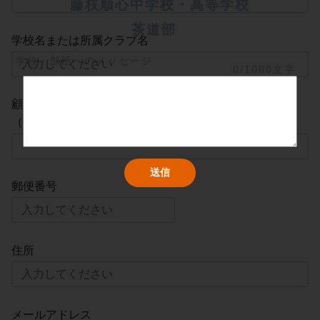
藤枝順心中学校・高等学校
茶道部	
学校名または所属クラブ名
学校・部活へのメッセージ
0/1000文字
顧問または監督名
（現在の所属先）
郵便番号
住所
メールアドレス