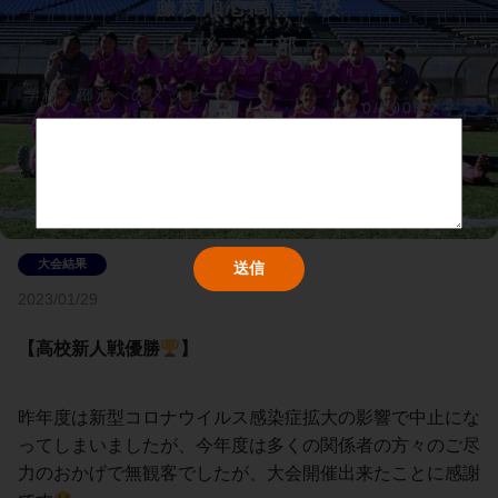
藤枝順心高等学校
サッカー部	
学校・部活へのメッセージ
0/1000文字
2023/01/29
【高校新人戦優勝
】
昨年度は新型コロナウイルス感染症拡大の影響で中止にな
ってしまいましたが、今年度は多くの関係者の方々のご尽
力のおかげで無観客でしたが、大会開催出来たことに感謝