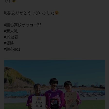
です
応援ありがとうございました
#順心高校サッカー部
#新人戦
#19連覇
#優勝
#順心no1