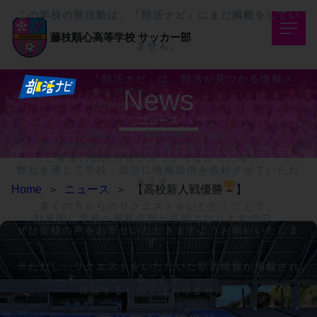
この学校の部活動は、「部活ナビ」にまだ掲載をしてい
藤枝順心高等学校
サッカー部
ません。
「部活ナビ」は、部活が見つかる情報メ
News
ディアです。
TOPページへ>>
ニュース
部活ナビに掲載されていない

部活動情報のリクエストをお受けいたします。

ご希望の部活情報が見つからなかった場合、

弊社を通じて学校・部活に情報提供を依頼させていただ
きます。

Home
＞
ニュース
＞
【高校新人戦優勝
】
多くの方からのリクエストをいただくことで、

効果的に学校へ掲載依頼が可能となりますので、

ぜひ皆様の声をお寄せいただきますようお願いいたしま
す。

※ただし、リクエストをいただいた部活情報が掲載され
ることを

保証するものではありません。