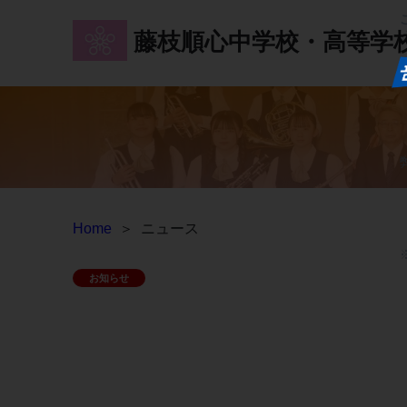
藤枝順心中学校・高等学
Home
＞
ニュース