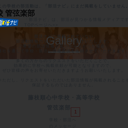
この学校の部活動は、「部活ナビ」にまだ掲載をしていません
校
管弦楽部
「部活ナビ」は、部活が見つかる情報メディアで
TOPページへ>>
部活ナビに掲載されていない

Gallery
部活動情報のリクエストをお受けいたします。

ご希望の部活情報が見つからなかった場合、

ギャラリー
弊社を通じて学校・部活に情報提供を依頼させていただきます。
多くの方からのリクエストをいただくことで、

効果的に学校へ掲載依頼が可能となりますので、

ぜひ皆様の声をお寄せいただきますようお願いいたします。

※ただし、リクエストをいただいた部活情報が掲載されることを
保証するものではありません。
藤枝順心中学校・高等学校
管弦楽部	
1
学校・部活へ
のメッセージ