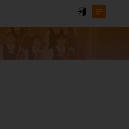
。
す。



