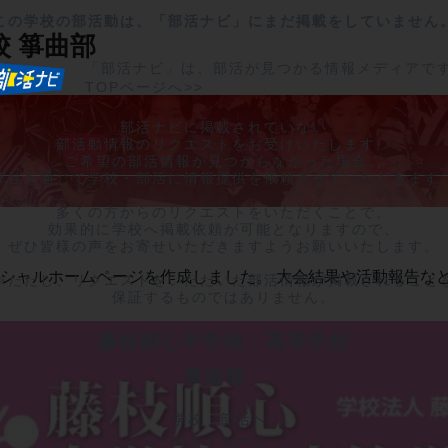
この学校の部活動は、「部活ナビ」にまだ掲載をしていません
校
箏曲部
「部活ナビ」は、部活が見つかる情報メディアで
TOPページへ>>
部活ナビに掲載されていない

部活動情報のリクエストをお受けいたします。

ご希望の部活情報が見つからなかった場合、

弊社を通じて学校・部活に情報提供を依頼させていただきます。
多くの方からのリクエストをいただくことで、

効果的に学校へ掲載依頼が可能となりますので、

ぜひ皆様の声をお寄せいただきますようお願いいたします。

シャルホームページを作成しました。 大会結果や活動報告など
※ただし、リクエストをいただいた部活情報が掲載されることを
保証するものではありません。
藤枝順心中学校・高等学校
箏曲部	
学校・部活へ
のメッセージ