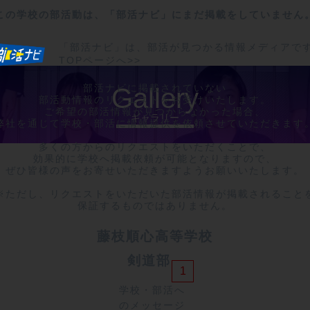
この学校の部活動は、「部活ナビ」にまだ掲載をしていません
「部活ナビ」は、部活が見つかる情報メディアで
TOPページへ>>
部活ナビに掲載されていない

Gallery
部活動情報のリクエストをお受けいたします。

ご希望の部活情報が見つからなかった場合、

ギャラリー
弊社を通じて学校・部活に情報提供を依頼させていただきます。
多くの方からのリクエストをいただくことで、

効果的に学校へ掲載依頼が可能となりますので、

ぜひ皆様の声をお寄せいただきますようお願いいたします。

※ただし、リクエストをいただいた部活情報が掲載されることを
保証するものではありません。
藤枝順心高等学校
剣道部	
1
学校・部活へ
のメッセージ