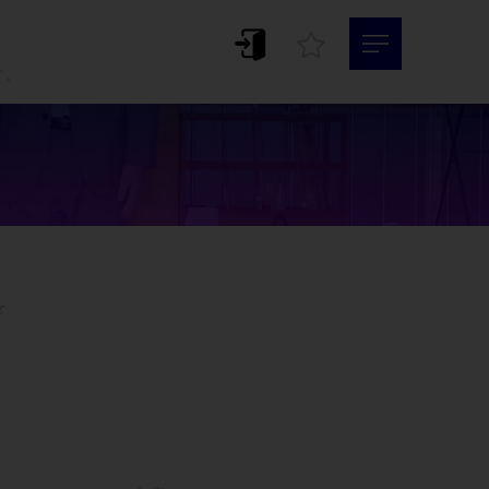
。
す。



