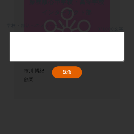
藤枝順心中学校・高等学校
インターアクト部
学校・部活へのメッセージ
0/1000文字
市川 博紀
顧問