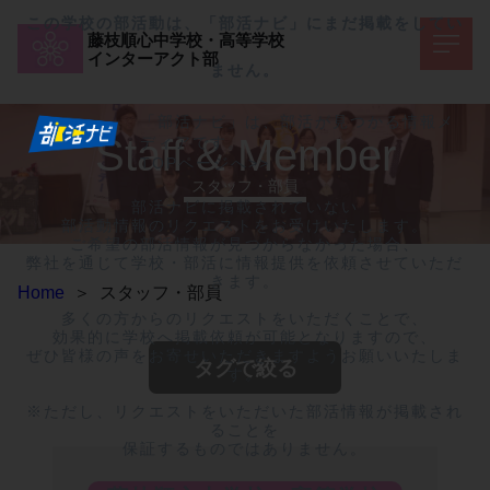
この学校の部活動は、「部活ナビ」にまだ掲載をしてい
藤枝順心中学校・高等学校
インターアクト部
ません。
「部活ナビ」は、部活が見つかる情報メ
Staff & Member
ディアです。
TOPページへ>>
スタッフ・部員
部活ナビに掲載されていない

部活動情報のリクエストをお受けいたします。

ご希望の部活情報が見つからなかった場合、

弊社を通じて学校・部活に情報提供を依頼させていただ
きます。

Home
＞
スタッフ・部員
多くの方からのリクエストをいただくことで、

効果的に学校へ掲載依頼が可能となりますので、

ぜひ皆様の声をお寄せいただきますようお願いいたしま
タグで絞る
す。

※ただし、リクエストをいただいた部活情報が掲載され
ることを

保証するものではありません。