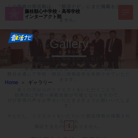
この学校の部活動は、「部活ナビ」にまだ掲載をしてい
藤枝順心中学校・高等学校
インターアクト部
ません。
「部活ナビ」は、部活が見つかる情報メ
Gallery
ディアです。
TOPページへ>>
ギャラリー
部活ナビに掲載されていない

部活動情報のリクエストをお受けいたします。

ご希望の部活情報が見つからなかった場合、

弊社を通じて学校・部活に情報提供を依頼させていただ
きます。

Home
＞
ギャラリー
多くの方からのリクエストをいただくことで、

効果的に学校へ掲載依頼が可能となりますので、

ぜひ皆様の声をお寄せいただきますようお願いいたしま
す。

※ただし、リクエストをいただいた部活情報が掲載され
ることを

1
保証するものではありません。