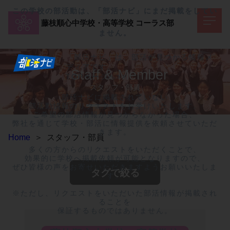
この学校の部活動は、「部活ナビ」にまだ掲載をしてい
藤枝順心中学校・高等学校
コーラス部
ません。
「部活ナビ」は、部活が見つかる情報メ
ディアです。
Staff & Member
TOPページへ>>
スタッフ・部員
部活ナビに掲載されていない

部活動情報のリクエストをお受けいたします。

ご希望の部活情報が見つからなかった場合、

弊社を通じて学校・部活に情報提供を依頼させていただ
きます。

Home
＞
スタッフ・部員
多くの方からのリクエストをいただくことで、

効果的に学校へ掲載依頼が可能となりますので、

ぜひ皆様の声をお寄せいただきますようお願いいたしま
タグで絞る
す。

※ただし、リクエストをいただいた部活情報が掲載され
ることを

保証するものではありません。