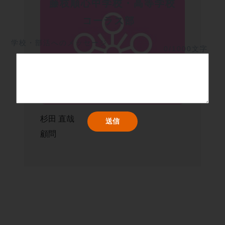
藤枝順心中学校・高等学校
コーラス部	
学校・部活へのメッセージ
0/1000文字
杉田 直哉
顧問