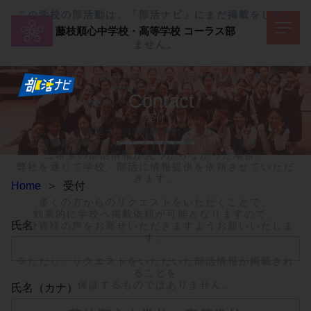
この学校の部活動は、「部活ナビ」にまだ掲載をしてい
藤枝順心中学校・高等学校
コーラス部
ません。
「部活ナビ」は、部活が見つかる情報メ
ディアです。
Contact
TOPページへ>>
受付
部活ナビに掲載されていない

部活動情報のリクエストをお受けいたします。

ご希望の部活情報が見つからなかった場合、

弊社を通じて学校・部活に情報提供を依頼させていただ
きます。

Home
＞
受付
多くの方からのリクエストをいただくことで、

効果的に学校へ掲載依頼が可能となりますので、

氏名
ぜひ皆様の声をお寄せいただきますようお願いいたしま
す。

※ただし、リクエストをいただいた部活情報が掲載され
ることを

保証するものではありません。
氏名（カナ）