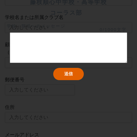
藤枝順心中学校・高等学校
コーラス部	
学校名または所属クラブ名
学校・部活へのメッセージ
0/1000文字
顧問または監督名
（現在の所属先）
郵便番号
住所
メールアドレス