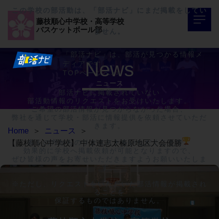
この学校の部活動は、「部活ナビ」にまだ掲載をしてい
藤枝順心中学校・高等学校
バスケットボール部
ません。
「部活ナビ」は、部活が見つかる情報メ
News
ディアです。
TOPページへ>>
ニュース
部活ナビに掲載されていない

部活動情報のリクエストをお受けいたします。

ご希望の部活情報が見つからなかった場合、

弊社を通じて学校・部活に情報提供を依頼させていただ
きます。

Home
＞
ニュース
＞
多くの方からのリクエストをいただくことで、

【藤枝順心中学校】 中体連志太榛原地区大会優勝
効果的に学校へ掲載依頼が可能となりますので、

ぜひ皆様の声をお寄せいただきますようお願いいたしま
す。

※ただし、リクエストをいただいた部活情報が掲載され
ることを

保証するものではありません。