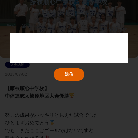
藤枝順心中学校・高等学校
バスケットボール部	
学校・部活へのメッセージ
0/1000文字
2023/07/02
【藤枝順心中学校】
中体連志太榛原地区大会優勝
努力の成果がハッキリと見えた試合でした。
ひとまずおめでとう
でも、まだここはゴールではないですね！