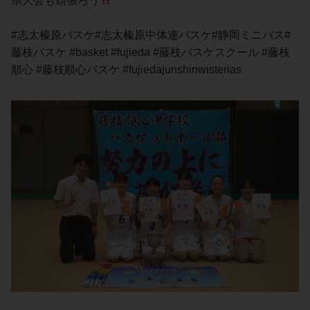
県大会も頑張ろう
#志太榛原バスケ#志太榛原中体連バスケ#静岡ミニバス#
藤枝バスケ #basket #fujieda #藤枝バスケスクール #藤枝
順心 #藤枝順心バスケ #fujiedajunshinwisterias