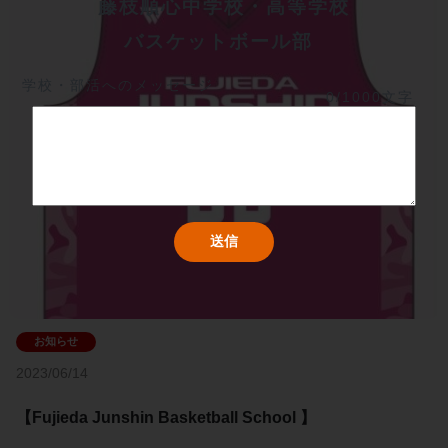
藤枝順心中学校・高等学校
バスケットボール部	
学校・部活へのメッセージ
0/1000文字
2023/06/14
【Fujieda Junshin Basketball School 】