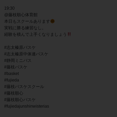
19:30
@藤枝順心体育館
本日もスクールあります
実戦に勝る練習なし。
経験を積んで上手くなりましょう
#志太榛原バスケ
#志太榛原中体連バスケ
#静岡ミニバス
#藤枝バスケ
#basket
#fujieda
#藤枝バスケスクール
#藤枝順心
#藤枝順心バスケ
#fujiedajunshinwisterias