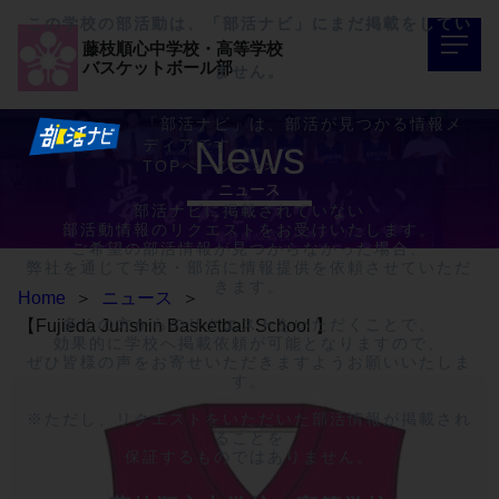
この学校の部活動は、「部活ナビ」にまだ掲載をしてい
藤枝順心中学校・高等学校
バスケットボール部
ません。
「部活ナビ」は、部活が見つかる情報メ
News
ディアです。
TOPページへ>>
ニュース
部活ナビに掲載されていない

部活動情報のリクエストをお受けいたします。

ご希望の部活情報が見つからなかった場合、

弊社を通じて学校・部活に情報提供を依頼させていただ
きます。

Home
＞
ニュース
＞
多くの方からのリクエストをいただくことで、

【Fujieda Junshin Basketball School 】
効果的に学校へ掲載依頼が可能となりますので、

ぜひ皆様の声をお寄せいただきますようお願いいたしま
す。

※ただし、リクエストをいただいた部活情報が掲載され
ることを

保証するものではありません。