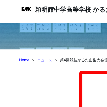
穎明館中学高等学校
かる
Home
＞
ニュース
＞
第4回競技かるた山梨大会