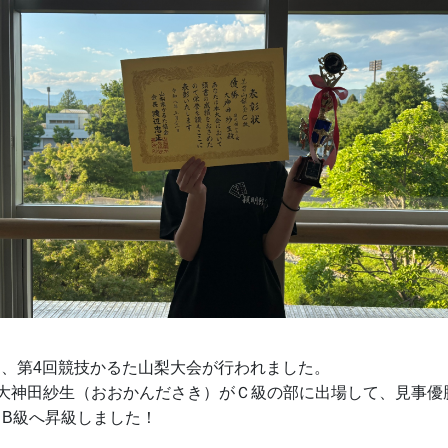
0日に、第4回競技かるた山梨大会が行われました。
の大神田紗生（おおかんださき）がＣ級の部に出場して、見事優
B級へ昇級しました！