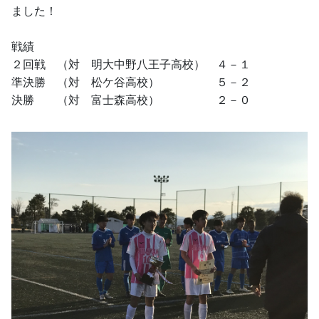
ました！
戦績
２回戦　（対　明大中野八王子高校）　４－１
準決勝　（対　松ケ谷高校）　　　　　５－２
決勝　　（対　富士森高校）　　　　　２－０