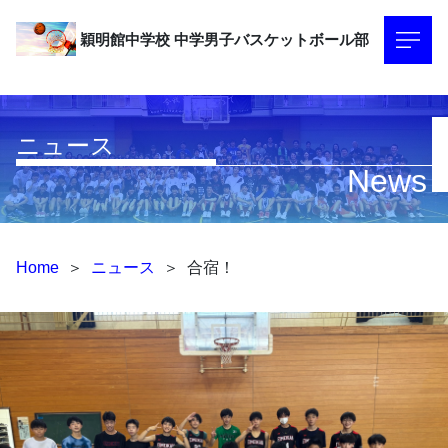
穎明館中学校
中学男子バスケットボール部
ニュース
News
Home
＞
ニュース
＞
合宿！