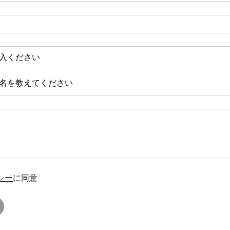
シー
に同意