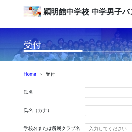
穎明館中学校
中学男子バ
受付
Home
＞
受付
氏名
氏名（カナ）
学校名または所属クラブ名