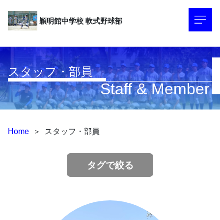
穎明館中学校
軟式野球部
スタッフ・部員
Staff & Member
Home
＞
スタッフ・部員
タグで絞る