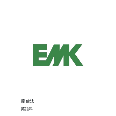
麓 健汰
英語科